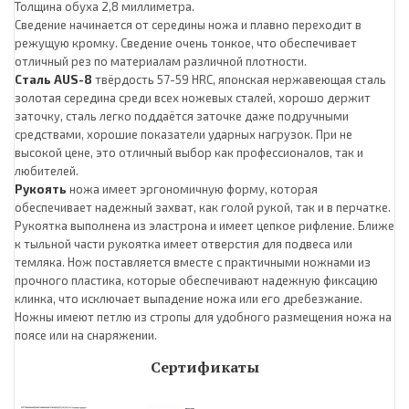
Толщина обуха 2,8 миллиметра.
Сведение начинается от середины ножа и плавно переходит в
режущую кромку. Сведение очень тонкое, что обеспечивает
отличный рез по материалам различной плотности.
Сталь АUS-8
твёрдость 57-59 HRC, японская нержавеющая сталь
золотая середина среди всех ножевых сталей, хорошо держит
заточку, сталь легко поддаётся заточке даже подручными
средствами, хорошие показатели ударных нагрузок. При не
высокой цене, это отличный выбор как профессионалов, так и
любителей.
Рукоять
ножа имеет эргономичную форму, которая
обеспечивает надежный захват, как голой рукой, так и в перчатке.
Рукоятка выполнена из эластрона и имеет цепкое рифление. Ближе
к тыльной части рукоятка имеет отверстия для подвеса или
темляка. Нож поставляется вместе с практичными ножнами из
прочного пластика, которые обеспечивают надежную фиксацию
клинка, что исключает выпадение ножа или его дребезжание.
Ножны имеют петлю из стропы для удобного размещения ножа на
поясе или на снаряжении.
Сертификаты