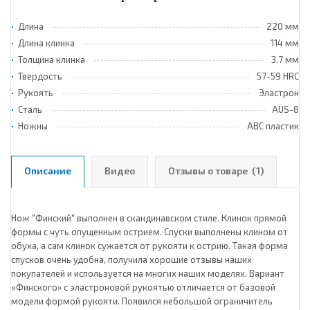
Длина
220 мм
Длина клинка
114 мм
Толщина клинка
3.7 мм
Твердость
57-59 HRC
Рукоять
Эластрон
Сталь
AUS-8
Ножны
ABC пластик
Описание
Видео
Отзывы о товаре
(1)
Нож "Финский" выполнен в скандинавском стиле. Клинок прямой
формы с чуть опущенным острием. Спуски выполнены клином от
обуха, а сам клинок сужается от рукояти к острию. Такая форма
спусков очень удобна, получила хорошие отзывы наших
покупателей и используется на многих наших моделях. Вариант
«Финского» с эластроновой рукоятью отличается от базовой
модели формой рукояти. Появился небольшой ограничитель